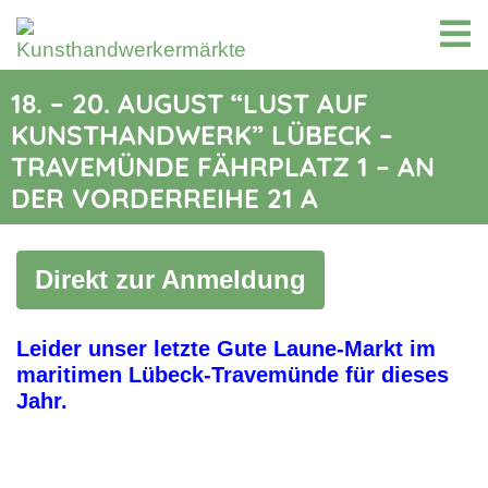
18. – 20. AUGUST “LUST AUF
KUNSTHANDWERK” LÜBECK –
TRAVEMÜNDE FÄHRPLATZ 1 – AN
DER VORDERREIHE 21 A
Direkt zur Anmeldung
Leider unser letzte Gute Laune-Markt im
maritimen Lübeck-Travemünde für dieses
Jahr.