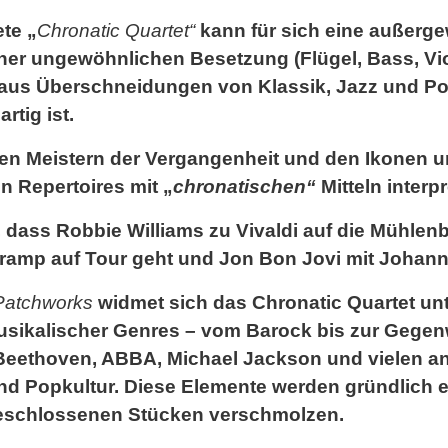
te „
Chronatic Quartet“
kann für sich eine außerge
ner ungewöhnlichen Besetzung (Flügel, Bass, Vi
aus Überschneidungen von Klassik, Jazz und Pop
rtig ist.
en Meistern der Vergangenheit und den Ikonen un
 Repertoires mit „
chronatischen“
Mitteln interpr
, dass Robbie Williams zu Vivaldi auf die Mühlen
rtramp auf Tour geht und Jon Bon Jovi mit Johann
Patchworks
widmet sich das Chronatic Quartet un
usikalischer Genres – vom Barock bis zur Gegenw
Beethoven, ABBA, Michael Jackson und vielen a
nd Popkultur. Diese Elemente werden gründlich e
 geschlossenen Stücken verschmolzen.