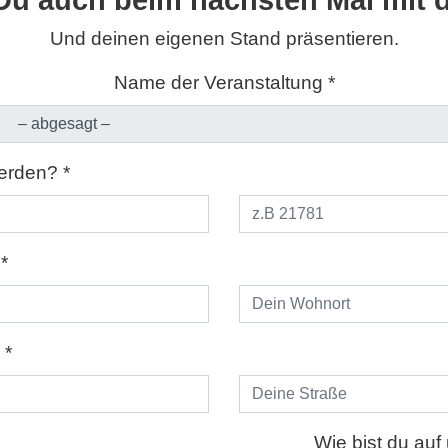
Du auch beim nächsten Mal mit d
Und deinen eigenen Stand präsentieren.
Name der Veranstaltung *
werden? *
*
 *
Wie bist du au