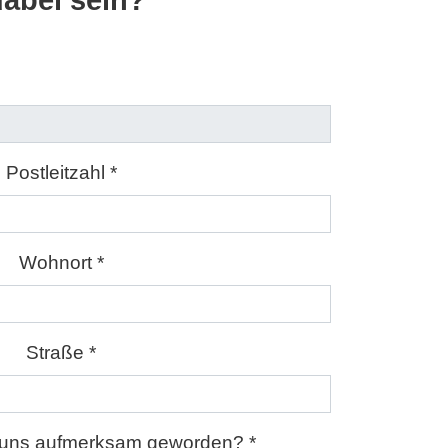
abei sein?
Postleitzahl *
Wohnort *
Straße *
f uns aufmerksam geworden? *