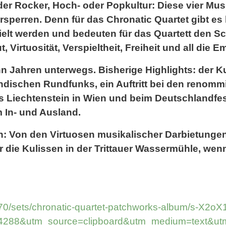
der Rocker, Hoch- oder Popkultur: Diese vier Mu
sperren. Denn für das Chronatic Quartet gibt es
pielt werden und bedeuten für das Quartett den Sc
 Virtuosität, Verspieltheit, Freiheit und all die E
ehn Jahren unterwegs. Bisherige Highlights: der Ku
ndischen Rundfunks, ein Auftritt bei den renomm
 Liechtenstein in Wien und beim Deutschlandfes
 In- und Ausland.
n: Von den Virtuosen musikalischer Darbietunge
 die Kulissen in der Trittauer Wassermühle, wenn
70/sets/chronatic-quartet-patchworks-album/s-X2
288&utm_source=clipboard&utm_medium=text&utm