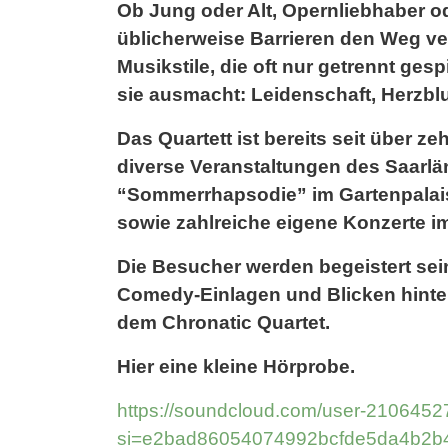
Ob Jung oder Alt, Opernliebhaber o
üblicherweise Barrieren den Weg ver
Musikstile, die oft nur getrennt ges
sie ausmacht: Leidenschaft, Herzblut,
Das Quartett ist bereits seit über z
diverse Veranstaltungen des Saarlä
“Sommerrhapsodie” im Gartenpalais
sowie zahlreiche eigene Konzerte im
Die Besucher werden begeistert sei
Comedy-Einlagen und Blicken hinter
dem Chronatic Quartet.
Hier eine kleine Hörprobe.
https://soundcloud.com/user-2106452
si=e2bad86054074992bcfde5da4b2b4